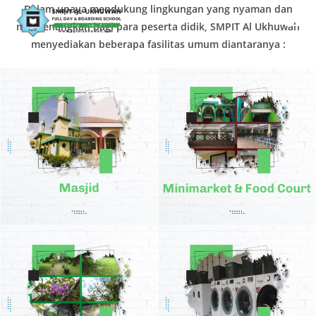
Skip
Dalam upaya mendukung lingkungan yang nyaman dan
to
menyenangkan bagi para peserta didik, SMPIT Al Ukhuwah
content
menyediakan beberapa fasilitas umum diantaranya :